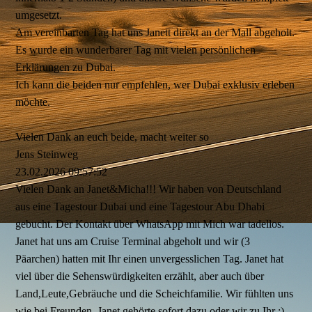
umgesetzt.
Am vereinbarten Tag hat uns Janett direkt an der Mall abgeholt.
Es wurde ein wunderbarer Tag mit vielen persönlichen
Erklärungen zu Dubai.
Ich kann die beiden nur empfehlen, wer Dubai exklusiv erleben
möchte.
Vielen Dank an euch beide, macht weiter so
Jens Steinweg
23.02.2026
09:57:52
Vielen Dank an Janet&Micha!!! Wir haben von Deutschland
aus eine Tagestour Dubai und eine Tagestour Abu Dhabi
gebucht. Der Kontakt über WhatsApp mit Mich war tadellos.
Janet hat uns am Cruise Terminal abgeholt und wir (3
Päarchen) hatten mit Ihr einen unvergesslichen Tag. Janet hat
viel über die Sehenswürdigkeiten erzählt, aber auch über
Land,Leute,Gebräuche und die Scheichfamilie. Wir fühlten uns
wie bei Freunden. Janet gehörte sofort dazu oder wir zu Ihr :).