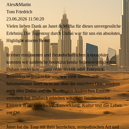
Alex&Martin
Tom Friedrich
23.06.2026
11:56:20
Vielen lieben Dank an Janet & Micha für dieses unvergessliche
Erlebnis! Die Tagestour durch Dubai war für uns ein absolutes
Highlight unserer Reise.
In einer entspannten und freundschaftlichen Atmosphäre
konnten wir zahlreiche beeindruckende Sehenswürdigkeiten
Dubais entdecken – ganz ohne Hektik oder Zeitdruck.
Besonders begeistert hat uns, wie viele interessante
Informationen Janet nicht nur über die einzelnen Orte, sondern
auch über Dubai und die Vereinigten Arabischen Emirate
vermittelt hat. Dadurch erhielten wir einen faszinierenden
Einblick in die Geschichte, Entwicklung, Kultur und das Leben
vor Ort.
Janet hat die Tour mit ihrer herzlichen, sympathischen Art und