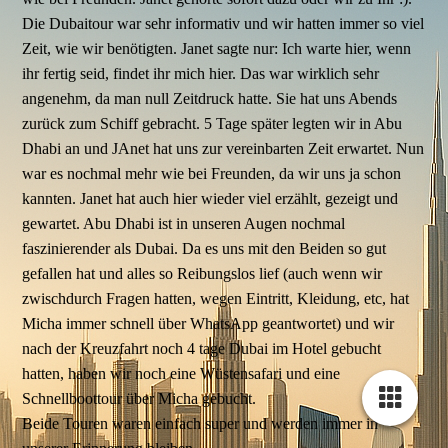
Die Dubaitour war sehr informativ und wir hatten immer so viel
Zeit, wie wir benötigten. Janet sagte nur: Ich warte hier, wenn
ihr fertig seid, findet ihr mich hier. Das war wirklich sehr
angenehm, da man null Zeitdruck hatte. Sie hat uns Abends
zurück zum Schiff gebracht. 5 Tage später legten wir in Abu
Dhabi an und JAnet hat uns zur vereinbarten Zeit erwartet. Nun
war es nochmal mehr wie bei Freunden, da wir uns ja schon
kannten. Janet hat auch hier wieder viel erzählt, gezeigt und
gewartet. Abu Dhabi ist in unseren Augen nochmal
faszinierender als Dubai. Da es uns mit den Beiden so gut
gefallen hat und alles so Reibungslos lief (auch wenn wir
zwischdurch Fragen hatten, wegen Eintritt, Kleidung, etc, hat
Micha immer schnell über WhatsApp geantwortet) und wir
nach der Kreuzfahrt noch 4 tage Dubai im Hotel gebucht
hatten, haben wir noch eine Wüstensafari und eine
Schnellboottour über Micha gebucht.
Beide Touren waren einfach super und werden immer in