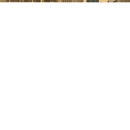
unserer Erinnerung bleiben.
Danke an Janet und Micha, Ihr seid wundervoll. Bleibt so wie
Ihr seid und vor allem Gesund.
Ganz liebe Grüße von der Reisegruppe Grausam :):):)
Peter Döth
27.01.2026
16:37:24
Wir waren mit dem Kreuzfahrtschiff "Mein Schiff 4 " im Januar
in Dubai. Wochen vorher schon aufgrund der guten
Bewertungen und einer persönlichen Empfehlung den Micha
angeschrieben.
Rückmeldung per Whats App von Micha war innerhalb 1
Stunde.
Am vereinbarten Tag hat uns seine Frau Janett direkt am
Fährterminal abgeholt. Wir hatten einen wunderbaren Tag mit
vielen persönlichen Erklärungen zu Dubai.
Ich kann die beiden nur empfehlen, wer Dubai exklusiv erleben
möchte.