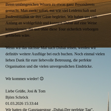
ihrem umfangreichen Wissen zu etwas ganz Besonderem
gemacht. Man merkt sofort, mit wie viel Leidenschaft und
Professionalität sie ihre Gäste begleitet. Wir haben uns von
Anfang an wohlgefühlt und konnten Dubai auf eine Weise
kennenlernen, die uns ohne diese Tour sicherlich verborgen
geblieben wäre.
Wenn wir das nächste Mal nach Dubai reisen, werden wir
definitiv weitere Ausflüge bei euch buchen. Noch einmal vielen
lieben Dank für eure liebevolle Betreuung, die perfekte
Organisation und die vielen unvergesslichen Eindrücke.
Wir kommen wieder! 😊
Liebe Grüße, Josi & Tom
Björn Schröck
01.03.2026
15:33:44
Wir hatten die Ganztagestour „Dubai-Der perfekte Tag".