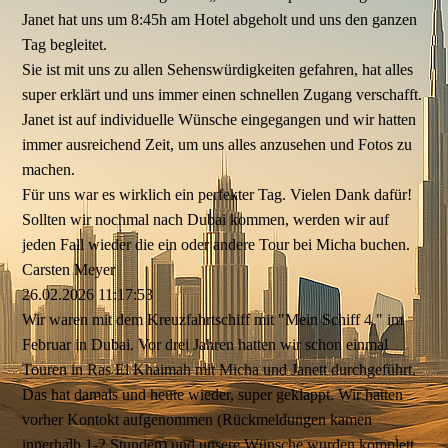
Janet hat uns um 8:45h am Hotel abgeholt und uns den ganzen
Tag begleitet.
Sie ist mit uns zu allen Sehenswürdigkeiten gefahren, hat alles
super erklärt und uns immer einen schnellen Zugang verschafft.
Janet ist auf individuelle Wünsche eingegangen und wir hatten
immer ausreichend Zeit, um uns alles anzusehen und Fotos zu
machen.
Für uns war es wirklich ein perfekter Tag. Vielen Dank dafür!
Sollten wir nochmal nach Dubai kommen, werden wir auf
jeden Fall wieder die ein oder andere Tour bei Micha buchen.
Carsten Meyer
26.02.2026
11:17:53
Wir waren mit dem Kreuzfahrtschiff mit "Mein Schiff 4 " im
Februar in Dubai. Vor drei Jahren hatten wir schon einmal
Touren in Ras El Khaimah mit Micha und Janett durchgeführt.
Das hat damals und heute wieder, super geklappt. Wir hatten
vorher Kontokt aufgenommen (Rückmeldungen kamen
innerhalb 1-2 Stunden) und unsere Wünsche wurden komplett