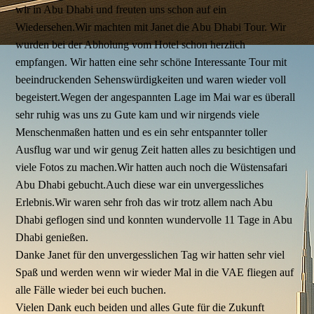
wir in Abu Dhabi und freuten uns schon auf ein
Wiedersehen.Wir machten mit Janet die Abu Dhabi Tour. Wir
wurden bei der Abholung vom Hotel schon herzlich
empfangen. Wir hatten eine sehr schöne Interessante Tour mit
beeindruckenden Sehenswürdigkeiten und waren wieder voll
begeistert.Wegen der angespannten Lage im Mai war es überall
sehr ruhig was uns zu Gute kam und wir nirgends viele
Menschenmaßen hatten und es ein sehr entspannter toller
Ausflug war und wir genug Zeit hatten alles zu besichtigen und
viele Fotos zu machen.Wir hatten auch noch die Wüstensafari
Abu Dhabi gebucht.Auch diese war ein unvergessliches
Erlebnis.Wir waren sehr froh das wir trotz allem nach Abu
Dhabi geflogen sind und konnten wundervolle 11 Tage in Abu
Dhabi genießen.
Danke Janet für den unvergesslichen Tag wir hatten sehr viel
Spaß und werden wenn wir wieder Mal in die VAE fliegen auf
alle Fälle wieder bei euch buchen.
Vielen Dank euch beiden und alles Gute für die Zukunft