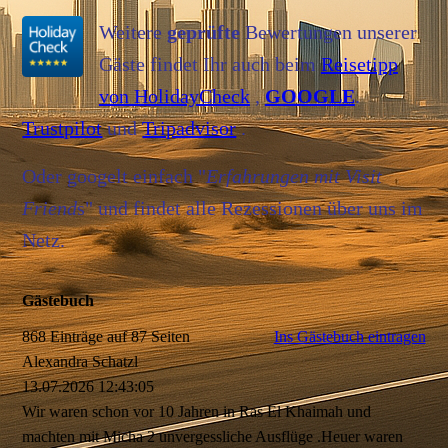
Weitere
geprüfte
Bewertungen unserer
Gäste findet Ihr auch beim
Reisetipp
von HolidayCheck
,
GOOGLE
.
Trustpilot
und
Tripadvisor
.
Oder googelt einfach "
Erfahrungen mit Visit
Friend
s" und findet alle Rezessionen über uns im
Netz.
Gästebuch
868 Einträge auf 87 Seiten
Ins Gästebuch eintragen
Alexandra Schatzl
13.07.2026
12:43:05
Wir waren schon vor 10 Jahren in Ras El Khaimah und
machten mit Micha 2 unvergessliche Ausflüge .Heuer waren